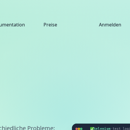
umentation
Preise
Anmelden
chiedliche Probleme:
Selenium
·
test_log