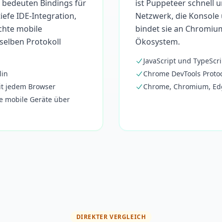
 bedeuten Bindings für
ist Puppeteer schnell u
efe IDE-Integration,
Netzwerk, die Konsole 
chte mobile
bindet sie an Chromium
selben Protokoll
Ökosystem.
JavaScript und TypeScri
lin
Chrome DevTools Protoc
it jedem Browser
Chrome, Chromium, Edge 
hte mobile Geräte über
DIREKTER VERGLEICH