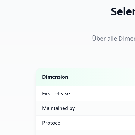
Sele
Über alle Dime
Dimension
Selenium versus Puppeteer feature compa
First release
Maintained by
Protocol