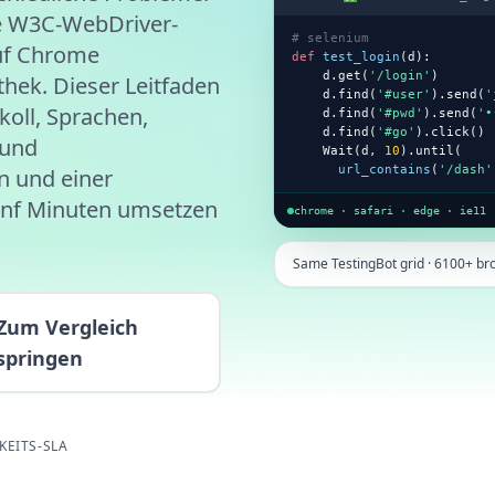
de W3C-WebDriver-
# selenium
auf Chrome
def
test_login
(d):

    d.get(
'/login'
)

hek. Dieser Leitfaden
    d.find(
'#user'
).send(
'
koll, Sprachen,
    d.find(
'#pwd'
).send(
'•
    d.find(
'#go'
).click()

 und
    Wait(d, 
10
).until(

url_contains
(
'/dash'
n und einer
fünf Minuten umsetzen
chrome · safari · edge · ie11
Same TestingBot grid · 6100+ br
Zum Vergleich
springen
KEITS-SLA