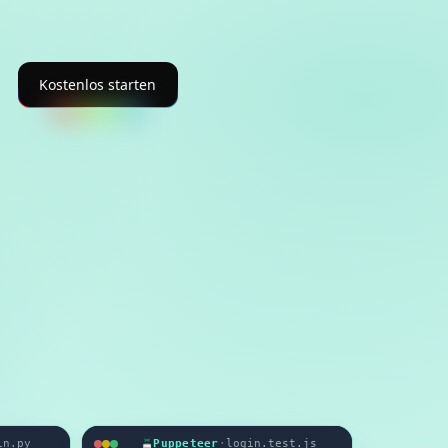
Kostenlos starten
in.py
Puppeteer
·
login.test.js