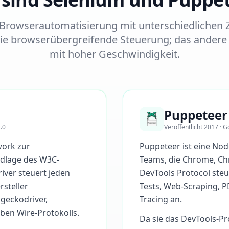
 Browserautomatisierung mit unterschiedlichen Z
die browserübergreifende Steuerung; das ander
mit hoher Geschwindigkeit.
Puppeteer
.0
Veröffentlicht 2017 · G
work zur
Puppeteer ist eine Nod
dlage des W3C-
Teams, die Chrome, C
ver steuert jeden
DevTools Protocol steue
steller
Tests, Web-Scraping, 
 geckodriver,
Tracing an.
elben Wire-Protokolls.
Da sie das DevTools-Pro