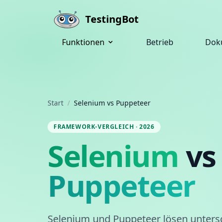
Skip to main content
TestingBot
Funktionen
Betrieb
Dok
Start
/
Selenium vs Puppeteer
FRAMEWORK-VERGLEICH · 2026
Selenium
vs
Puppeteer
Selenium und Puppeteer lösen unters