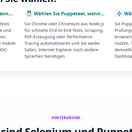
wenn…
Wählen Sie Puppeteer, wenn…
Wäh
Tests
Sie Chrome oder Chromium aus Node.js
Sie Pupp
ge und
für schnelle End-to-End-Tests, Scraping,
Prüfunge
gen,
PDF-Erzeugung oder Performance-
browser
e mobile
Tracing automatisieren und Sie weder
nutzen. 
W3C-
Safari, Internet Explorer noch andere
demselbe
Sprachen benötigen.
Dashboa
HINTERGRUND
sind Selenium und Puppe