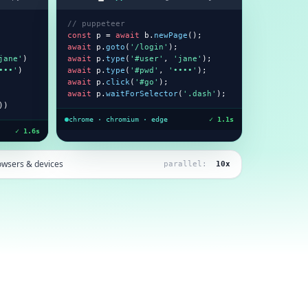
// puppeteer
const
 p = 
await
 b.
newPage
await
 p.
goto
(
'/login'
jane'
)

await
 p.
type
(
'#user'
, 
'jane'
•••'
)

await
 p.
type
(
'#pwd'
, 
'••••'
await
 p.
click
(
'#go'
await
 p.
waitForSelector
(
'.dash'
);
))
chrome · chromium · edge
✓ 1.1s
✓ 1.6s
owsers & devices
parallel:
10x