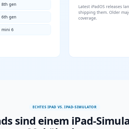
d 8th gen
Latest iPadOS releases la
shipping them. Older majo
d 6th gen
coverage.
 mini 6
ECHTES IPAD VS. IPAD-SIMULATOR
ads sind einem iPad-Simula