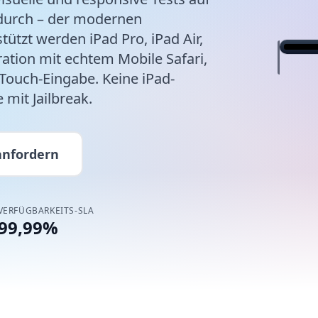
 durch – der modernen
tützt werden iPad Pro, iPad Air,
ration mit echtem Mobile Safari,
9:41
Touch-Eingabe. Keine iPad-
mit Jailbreak.
Tes
Real
inpu
nfordern
VERFÜGBARKEITS-SLA
99,99%
99
UPT
LI