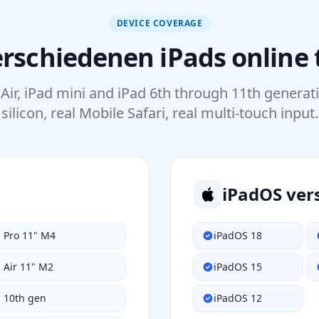
DEVICE COVERAGE
erschiedenen iPads online 
 Air, iPad mini and iPad 6th through 11th generat
silicon, real Mobile Safari, real multi-touch input.
iPadOS ver
d Pro 11" M4
iPadOS 18
 Air 11" M2
iPadOS 15
d 10th gen
iPadOS 12