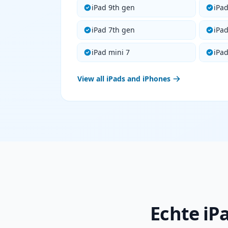
iPad 9th gen
iPa
iPad 7th gen
iPa
iPad mini 7
iPad
View all iPads and iPhones
Echte iP