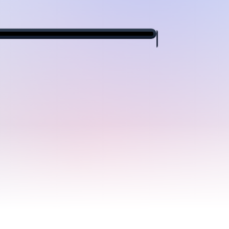
iPad
testingbot.com
aA
t on real iPads
 Apple silicon, real Mobile Safari, real multi-touch
t — every iPad your customers use.
Start free trial
.9%
iPadOS 18
Appium 3
IME
LATEST
READY
iPad Pro 12.9"
iPad mini 8.3"
M2, iPadOS 18
A17, iPadOS 18
VE DEVICE