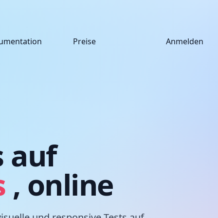
umentation
Preise
Anmelden
s auf
s
, online
isuelle und responsive Tests auf