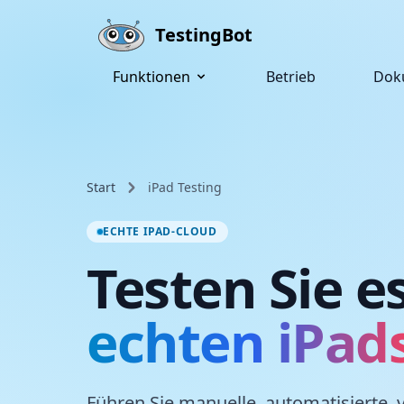
Skip to main content
TestingBot
Funktionen
Betrieb
Dok
Start
iPad Testing
ECHTE IPAD-CLOUD
Testen Sie e
echten iPad
Führen Sie manuelle, automatisierte, v