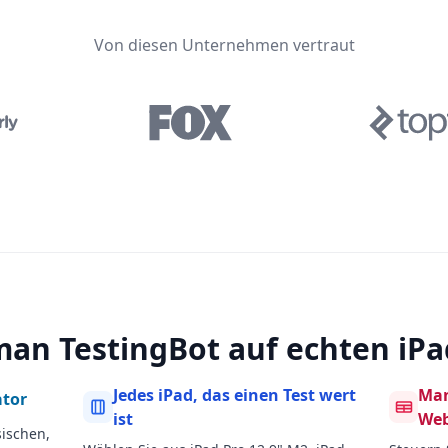
Von diesen Unternehmen vertraut
man TestingBot auf echten iP
Jedes iPad, das einen Test wert
Man
ator
ist
We
sischen,