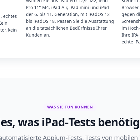
Wählen Sie aus iPad Pro 12,9" M2, iPad
Steuern 
Pro 11" M4, iPad Air, iPad mini und iPad
Browser 
der 6. bis 11. Generation, mit iPadOS 12
gegen di
, echtes
bis iPadOS 18. Passen Sie die Ausstattung
Screensh
Kein
an die tatsächlichen Bedürfnisse Ihrer
im Hoch-
tor, kein
Kunden an.
Ihre IPA
echte i
WAS SIE TUN KÖNNEN
les, was iPad-Tests benöti
automatisierte Appium-Tests, Tests von mobilen