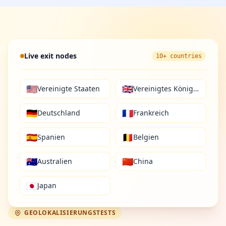
Live exit nodes
10+ countries
🇺🇸
🇬🇧
Vereinigte Staaten
Vereinigtes Königreich
🇩🇪
🇫🇷
Deutschland
Frankreich
🇪🇸
🇧🇪
Spanien
Belgien
🇦🇺
🇨🇳
Australien
China
🇯🇵
Japan
GEOLOKALISIERUNGSTESTS