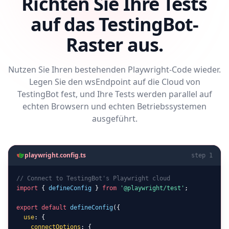
Richten Sie Ihre Tests
auf das TestingBot-
Raster aus.
Nutzen Sie Ihren bestehenden Playwright-Code wieder.
Legen Sie den wsEndpoint auf die Cloud von
TestingBot fest, und Ihre Tests werden parallel auf
echten Browsern und echten Betriebssystemen
ausgeführt.
playwright.config.ts
step 1
// Connect to TestingBot's Playwright cloud
import
 { 
defineConfig
 } 
from
'@playwright/test'
;

export default
defineConfig
({

use
: {

connectOptions
: {
