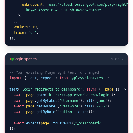
wsEndpoint
: 
'wss://cloud.testingbot.com/playwright?
key=KEY&secret=SECRET&browser=chrome'
,

    },

  },

workers
: 
10
,

trace
: 
'on'
,

});
login.spec.ts
step 2
// Your existing Playwright test, unchanged
import
 { 
test
, 
expect
 } 
from
'@playwright/test'
;

test
(
'login redirects to dashboard'
, 
async
 ({ 
page
 }) => {

await
page
.
goto
(
'https://app.example.com/login'
);

await
page
.
getByLabel
(
'Username'
).
fill
(
'jane'
);

await
page
.
getByLabel
(
'Password'
).
fill
(
'••••'
);

await
page
.
getByRole
(
'button'
).
click
();

await
expect
(
page
).
toHaveURL
(
/\/dashboard/
);

});