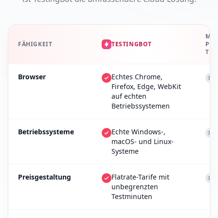
MI
FÄHIGKEIT
TESTINGBOT
PLA
TES
Browser
Echtes Chrome,
Firefox, Edge, WebKit
auf echten
Betriebssystemen
Betriebssysteme
Echte Windows-,
macOS- und Linux-
Systeme
Preisgestaltung
Flatrate-Tarife mit
unbegrenzten
Testminuten