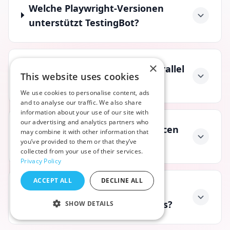
Welche Playwright-Versionen
unterstützt TestingBot?
×
Kann ich Playwright-Tests parallel
This website uses cookies
ausführen?
We use cookies to personalise content, ads
and to analyse our traffic. We also share
information about your use of our site with
our advertising and analytics partners who
Stellt TestingBot Testressourcen
may combine it with other information that
you’ve provided to them or that they’ve
bereit?
collected from your use of their services.
Privacy Policy
ACCEPT ALL
DECLINE ALL
Wie migriere ich meine
bestehenden Playwright-Tests?
SHOW DETAILS