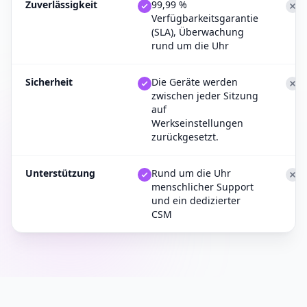
Zuverlässigkeit
99,99 %
S
Verfügbarkeitsgarantie
u
(SLA), Überwachung
rund um die Uhr
Sicherheit
Die Geräte werden
M
zwischen jeder Sitzung
R
auf
Werkseinstellungen
zurückgesetzt.
Unterstützung
Rund um die Uhr
S
menschlicher Support
e
und ein dedizierter
CSM