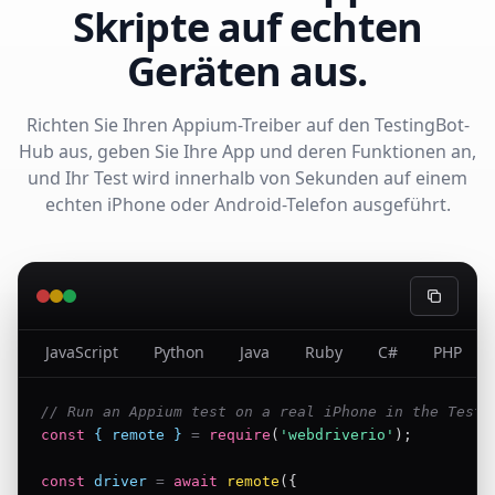
Skripte auf echten
Geräten aus.
Richten Sie Ihren Appium-Treiber auf den TestingBot-
Hub aus, geben Sie Ihre App und deren Funktionen an,
und Ihr Test wird innerhalb von Sekunden auf einem
echten iPhone oder Android-Telefon ausgeführt.
JavaScript
Python
Java
Ruby
C#
PHP
// Run an Appium test on a real iPhone in the Testi
const
{ remote }
=
require
(
'webdriverio'
);
const
driver
=
await
remote
({