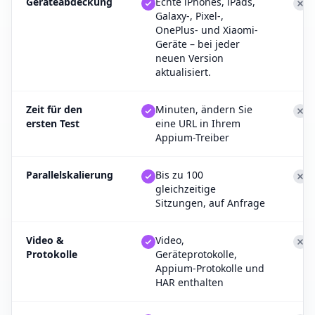
Geräteabdeckung
Echte iPhones, iPads,
B
Galaxy-, Pixel-,
k
OnePlus- und Xiaomi-
z
Geräte – bei jeder
neuen Version
aktualisiert.
Zeit für den
Minuten, ändern Sie
W
ersten Test
eine URL in Ihrem
M
Appium-Treiber
E
Parallelskalierung
Bis zu 100
B
gleichzeitige
d
Sitzungen, auf Anfrage
Video &
Video,
E
Protokolle
Geräteprotokolle,
A
Appium-Protokolle und
P
HAR enthalten