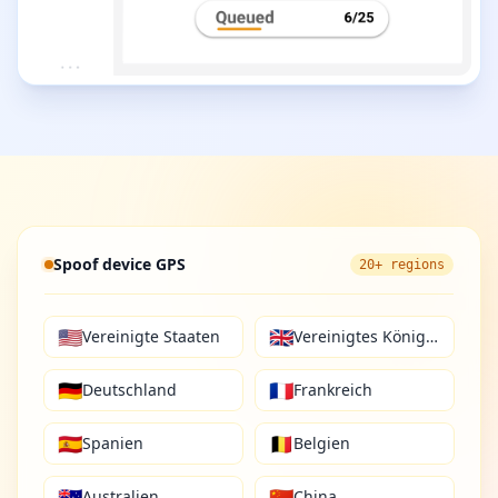
Spoof device GPS
20+ regions
🇺🇸
🇬🇧
Vereinigte Staaten
Vereinigtes Königreich
🇩🇪
🇫🇷
Deutschland
Frankreich
🇪🇸
🇧🇪
Spanien
Belgien
🇦🇺
🇨🇳
Australien
China