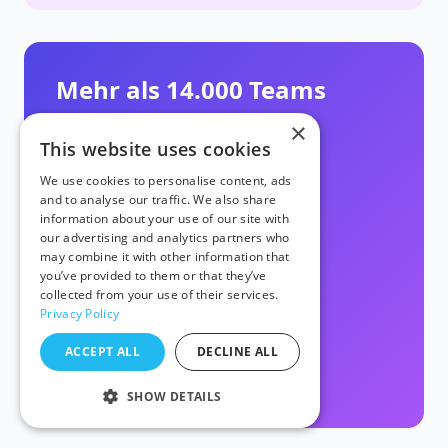
Mehr als 14.000 Teams
vertrauen uns
×
This website uses cookies
6M+
120k+
We use cookies to personalise content, ads
and to analyse our traffic. We also share
Tests
Benutzer
information about your use of our site with
our advertising and analytics partners who
may combine it with other information that
400+
106
you’ve provided to them or that they’ve
collected from your use of their services.
Unternehmen
Länder
Privacy Policy
ACCEPT ALL
DECLINE ALL
Demo anfordern
SHOW DETAILS