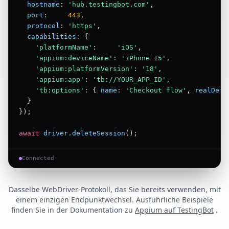
hostname
:
'hub.testingbot.com'
,
port
:
443
,
protocol
:
'https'
,
capabilities
: {
'platformName'
:
'iOS'
,
'appium:deviceName'
:
'iPhone 15'
,
'appium:platformVersion'
:
'18'
,
'appium:app'
:
'tb://YOUR_APP_ID'
,
'tb:options'
: {
name
:
'Checkout flow'
, 
realDevi
}
});
await
driver
.
deleteSession
();
Connected
·
Dasselbe WebDriver-Protokoll, das Sie bereits verwenden, mit
einem einzigen Endpunktwechsel. Ausführliche Beispiele
finden Sie in der Dokumentation zu
Appium auf TestingBot
.