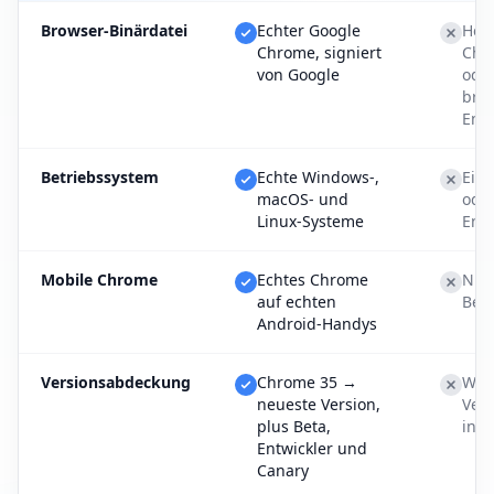
Browser-Binärdatei
Echter Google
Hea
Chrome, signiert
Chr
von Google
ode
brow
Emu
Betriebssystem
Echte Windows-,
Ein 
macOS- und
oder
Linux-Systeme
Ent
Mobile Chrome
Echtes Chrome
Nur 
auf echten
Ben
Android-Handys
Versionsabdeckung
Chrome 35 →
Wel
neueste Version,
Ver
plus Beta,
insta
Entwickler und
Canary