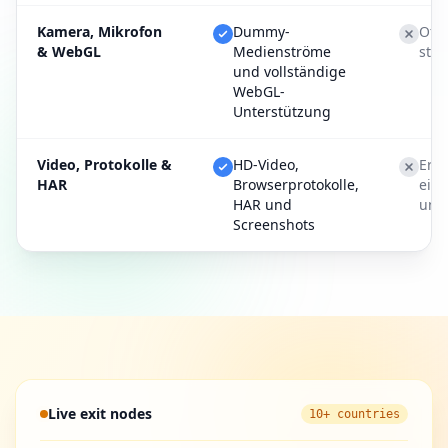
Kamera, Mikrofon
Dummy-
Oft 
& WebGL
Medienströme
stu
und vollständige
WebGL-
Unterstützung
Video, Protokolle &
HD-Video,
Erst
HAR
Browserprotokolle,
eig
HAR und
und
Screenshots
Live exit nodes
10+ countries