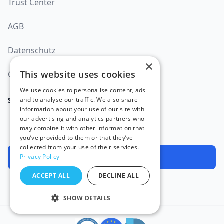
Trust Center
AGB
Datenschutz
×
This website uses cookies
Cookie-Richtlinie
We use cookies to personalise content, ads
and to analyse our traffic. We also share
SOCIAL
information about your use of our site with
our advertising and analytics partners who
may combine it with other information that
you’ve provided to them or that they’ve
collected from your use of their services.
Kontaktiere uns
Privacy Policy
ACCEPT ALL
DECLINE ALL
We are available 24/7
Hergestellt und gehostet in der EU 🇪🇺
SHOW DETAILS