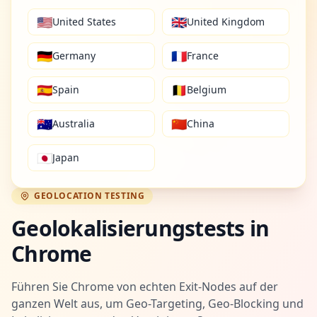
🇺🇸
🇬🇧
United States
United Kingdom
🇩🇪
🇫🇷
Germany
France
🇪🇸
🇧🇪
Spain
Belgium
🇦🇺
🇨🇳
Australia
China
🇯🇵
Japan
GEOLOCATION TESTING
Geolokalisierungstests in
Chrome
Führen Sie Chrome von echten Exit-Nodes auf der
ganzen Welt aus, um Geo-Targeting, Geo-Blocking und