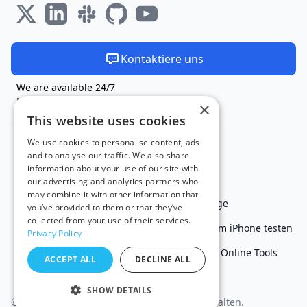
Kontaktiere uns
We are available 24/7
Hergestellt und gehostet in der EU 🇪🇺
×
This website uses cookies
We use cookies to personalise content, ads
and to analyse our traffic. We also share
information about your use of our site with
our advertising and analytics partners who
may combine it with other information that
Testen Sie im IE
Testen Sie auf Microsoft Edge
you’ve provided to them or that they’ve
collected from your use of their services.
Auf Safari testen
Auf Chrome testen
Auf dem iPhone testen
Privacy Policy
Auf dem iPad testen
Auf Galaxy testen
Free Online Tools
ACCEPT ALL
DECLINE ALL
English
SHOW DETAILS
© 2011 - 2026 TestingBot. Alle Rechte vorbehalten.